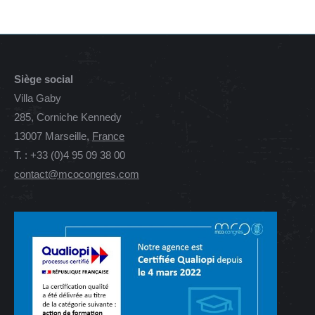
Siège social
Villa Gaby
285, Corniche Kennedy
13007 Marseille,
France
T. : +33 (0)4 95 09 38 00
contact@mcocongres.com