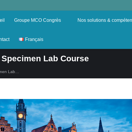
eil
Groupe MCO Congrès
Nos solutions & compéte
ntact
Français
y Specimen Lab Course
cimen Lab…