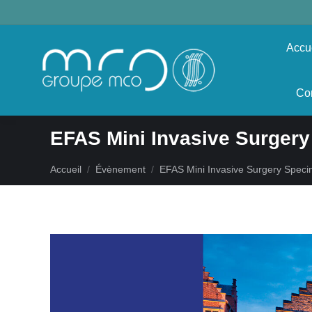
Accu
Co
EFAS Mini Invasive Surger
Vous êtes ici :
Accueil
Évènement
EFAS Mini Invasive Surgery Spe