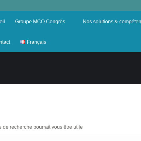
eil
Groupe MCO Congrès
Nos solutions & compéte
ntact
Français
de recherche pourrait vous être utile