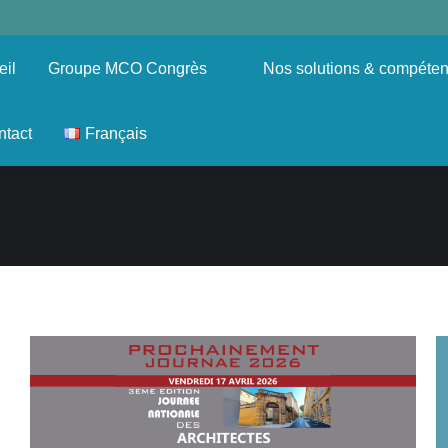
eil
Groupe MCO Congrès
Nos solutions & compéte
ntact
Français