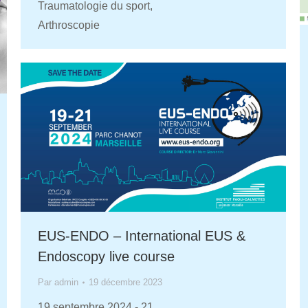
Traumatologie du sport,
Arthroscopie
EUS-ENDO – International EUS &
Endoscopy live course
Par
admin
19 décembre 2023
19 septembre 2024
-
21