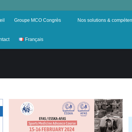
eil
Groupe MCO Congrès
Nos solutions & compéte
ntact
Français